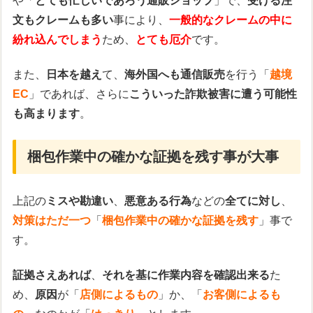
や「
とても忙しいであろう通販ショップ
」で、
受ける注
文もクレームも多い
事により、
一般的なクレームの中に
紛れ込んでしまう
ため、
とても厄介
です。
また、
日本を越え
て、
海外国へも通信販売
を行う「
越境
EC
」であれば、さらに
こういった詐欺被害に遭う可能性
も高まります
。
梱包作業中の確かな証拠を残す事が大事
上記の
ミスや勘違い
、
悪意ある行為
などの
全てに対し
、
対策はただ一つ
「
梱包作業中の確かな証拠を残す
」事で
す。
証拠さえあれば
、
それを基に作業内容を確認出来る
た
め、
原因
が「
店側によるもの
」か、「
お客側によるも