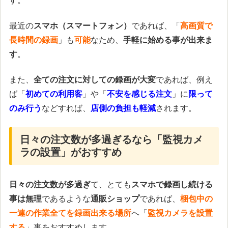
す。
最近の
スマホ（スマートフォン）
であれば、「
高画質で
長時間の録画
」も
可能
なため、
手軽に始める事が出来ま
す
。
また、
全ての注文に対しての録画が大変
であれば、例え
ば「
初めての利用客
」や「
不安を感じる注文
」に
限って
のみ行う
などすれば、
店側の負担も軽減
されます。
日々の注文数が多過ぎるなら「監視カメ
ラの設置」がおすすめ
日々の注文数が多過ぎ
て、とても
スマホで録画し続ける
事は無理
であるような
通販ショップ
であれば、
梱包中の
一連の作業全てを録画出来る場所
へ「
監視カメラを設置
する
」事をおすすめします。