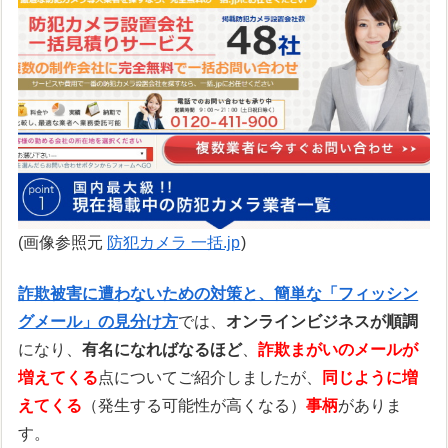
(画像参照元
防犯カメラ 一括.jp
)
詐欺被害に遭わないための対策と、簡単な「フィッシン
グメール」の見分け方
では、
オンラインビジネスが順調
になり、
有名になればなるほど
、
詐欺まがいのメールが
増えてくる
点についてご紹介しましたが、
同じように増
えてくる
（発生する可能性が高くなる）
事柄
がありま
す。