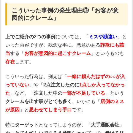
こういった事例の発生理由③「お客が意
図的にクレーム」
上でご紹介の2つの事例
については、「
ミスや勘違い
」と
いった内容ですが、残念な事に、悪意のある
詐欺にも該
当
する「
お客が意図的に起こすクレーム
」というものも
存在
します。
こういった行為は、例えば「
一緒に頼んだはずの○○が入
っていない
」や「
2点注文したのに
1点しか入ってなかっ
た
」など、「
注文した中の
一部が不足している
」という
クレームを出す事がとても多く
、いかにも「
店側のミス
が原因
」と
思わせてしまう手口
です。
特に
ターゲット
となってしまうのが、「
大手通販会社
」