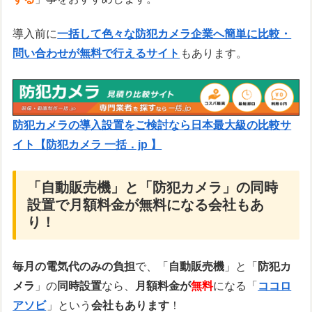
導入前に
一括して色々な防犯カメラ企業へ簡単に比較・
問い合わせが無料で行えるサイト
もあります。
防犯カメラの導入設置をご検討なら日本最大級の比較サ
イト【防犯カメラ 一括．jp 】
「自動販売機」と「防犯カメラ」の同時
設置で月額料金が無料になる会社もあ
り！
毎月の電気代のみの負担
で、「
自動販売機
」と「
防犯カ
メラ
」の
同時設置
なら、
月額料金が
無料
になる「
ココロ
アソビ
」という
会社もあります
！