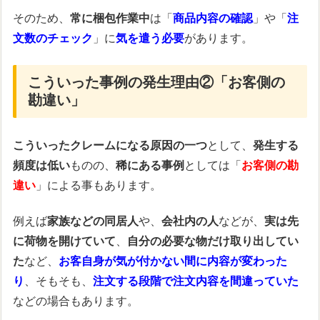
そのため、
常に梱包作業中
は「
商品内容の確認
」や「
注
文数のチェック
」に
気を遣う必要
があります。
こういった事例の発生理由②「お客側の
勘違い」
こういったクレームになる原因の一つ
として、
発生する
頻度は低い
ものの、
稀にある事例
としては「
お客側の勘
違い
」による事もあります。
例えば
家族などの同居人
や、
会社内の人
などが、
実は先
に荷物を開けていて
、
自分の必要な物だけ取り出してい
た
など、
お客自身が気が付かない間に内容が変わった
り
、そもそも、
注文する段階で注文内容を間違っていた
などの場合もあります。