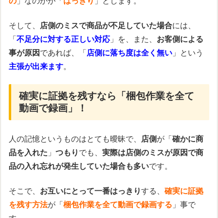
の
」なのかが「
はっきり
」とします。
そして、
店側のミスで商品が不足していた場合
には、
「
不足分に対する正しい対応
」を、また、
お客側による
事が原因
であれば、「
店側に落ち度は全く無い
」という
主張が出来ます
。
確実に証拠を残すなら「梱包作業を全て
動画で録画」！
人の記憶というものはとても曖昧で、
店側
が「
確かに商
品を入れた
」
つもり
でも、
実際は店側のミスが原因で商
品の入れ忘れが発生していた場合も多い
です。
そこで、
お互いにとって一番はっきり
する、
確実に証拠
を残す方法
が「
梱包作業を全て動画で録画する
」事で