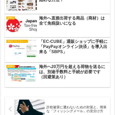
海外へ直接出荷する商品（商材）は
越境EC
全て免税扱いになる
「EC-CUBE」通販ショップに手軽に
有料サービスでショップ運営
「PayPayオンライン決済」を導入出
来る「SBPS」
海外へ20万円を超える荷物を送るに
越境EC
は、別途手数料と手続が必要です
（回避策あり）
詐欺被害に遭わないための対策と、簡単
な「フィッシングメール」の見分け方