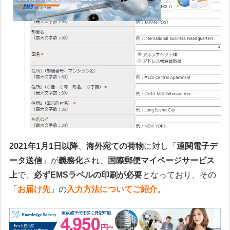
2021年1月1日以降
、
海外宛ての荷物
に対し「
通関電子デ
ータ送信
」が
義務化
され、
国際郵便マイページサービス
上
で、
必ずEMSラベルの印刷が必要
となっており、その
「
お届け先
」の
入力方法についてご紹介
。