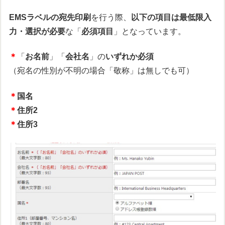
EMSラベルの宛先印刷
を行う際、
以下の項目は最低限入
力・選択が必要
な「
必須項目
」となっています。
＊
「
お名前
」「
会社名
」の
いずれか必須
（宛名の性別が不明の場合「敬称」は無しでも可）
＊
国名
＊
住所2
＊
住所3