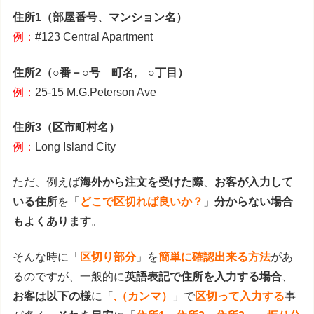
住所1（部屋番号、マンション名）
例：
#123 Central Apartment
住所2（○番－○号 町名, ○丁目）
例：
25-15 M.G.Peterson Ave
住所3（区市町村名）
例：
Long Island City
ただ、例えば
海外から注文を受けた際
、
お客が入力して
いる住所
を「
どこで区切れば良いか？
」
分からない場合
もよくあります
。
そんな時に「
区切り部分
」を
簡単に確認出来る方法
があ
るのですが、一般的に
英語表記で住所を入力する場合
、
お客は以下の様
に「
,（カンマ）
」で
区切って入力する
事