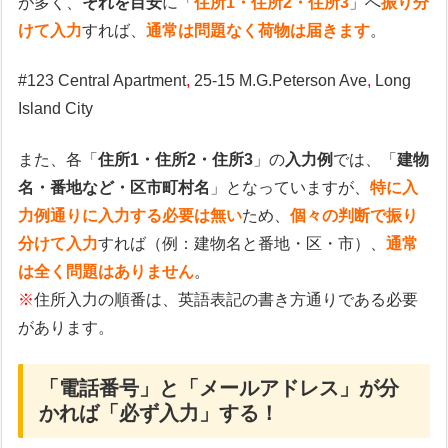
が多く、
それを目安
に「
住所1・住所2・住所3
」へ
振り分
けて入力
すれば、
通常は問題なく荷物は届きます
。
#123 Central Apartment
,
25-15 M.G.Peterson Ave
,
Long
Island City
また、各「
住所1・住所2・住所3
」の
入力例
では、「
建物
名・番地など・区市町村名
」となっていますが、
特に入
力例通りに入力する必要は無い
ため、
個々の判断で振り
分けて入力
すれば（例：建物名と番地・区・市）、
通常
は全く問題はありません
。
※
住所入力の順番は、英語表記の書き方通りである必要
があります。
「電話番号」と「メールアドレス」が分
かれば「必ず入力」する！