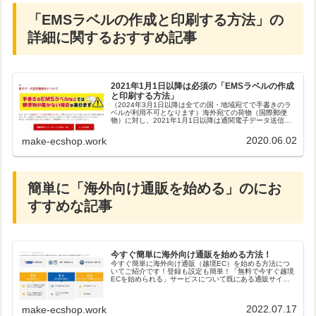
「EMSラベルの作成と印刷する方法」の
詳細に関するおすすめ記事
2021年1月1日以降は必須の「EMSラベルの作成
と印刷する方法」
（2024年3月1日以降は全ての国・地域宛てで手書きのラ
ベルが利用不可となります）海外宛ての荷物（国際郵便
物）に対し、2021年1月1日以降は通関電子データ送信が
義務化され、手書きのEMSラベルではなく、ラベルの印刷
が必須となるため、国際郵...
2020.06.02
make-ecshop.work
簡単に「海外向け通販を始める」のにお
すすめな記事
今すぐ簡単に海外向け通販を始める方法！
今すぐ簡単に海外向け通販（越境EC）を始める方法につ
いてご紹介です！登録も設定も簡単！「無料で今すぐ越境
ECを始められる」サービスについて既にある通販サイト
を「タグ1つで越境ECサイトに変えられる」サービスにつ
いて海外発だからこそ越境ECに...
2022.07.17
make-ecshop.work