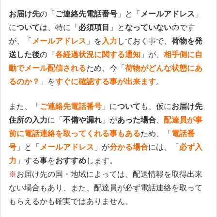
お届け先
の「
ご連絡先電話番号
」と「
メールアドレス
」
に
ついて
は、特に「
必須項目
」と
なっていない
のです
が、「
メールアドレス
」を
入力
しておく事で、
荷物を発
送した後
の「
各経過状況に関する通知
」が、
相手側に自
動でメール配信される
ため、今「
荷物がどんな状態にあ
るのか？
」を
すぐに確認する事が出来ます
。
また、「
ご連絡先電話番号
」に
ついて
も、仮に
お届け先
住所の入力
に「
不備や漏れ
」が
あった場合
、
配達員が事
前に電話連絡を取ってくれる事もある
ため、「
電話番
号
」と「
メールアドレス
」が
分かる場合
には、「
必ず入
力
」する事を
おすすめ
します。
※
お届け先の国・地域によっては、配送情報を取得出来
ない場合もあり、また、配達員が必ず電話連絡を取って
もらえるかも確実ではありません。