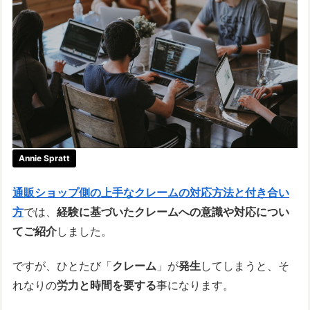
Annie Spratt
通販ショップ側の上手なクレームの対応方法と付き合い
方
では、
経験に基づいたクレームへの意識や対応につい
てご紹介
しました。
ですが、ひとたび「
クレーム
」が
発生
してしまうと、そ
れなりの
労力と時間を要する
事になります。