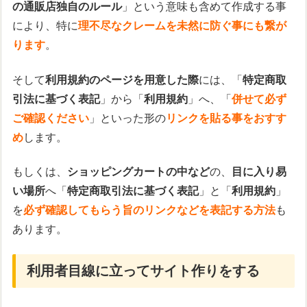
の通販店独自のルール
」という意味も含めて作成する事
により、特に
理不尽なクレームを未然に防ぐ事にも繋が
ります
。
そして
利用規約のページを用意した際
には、「
特定商取
引法に基づく表記
」から「
利用規約
」へ、「
併せて必ず
ご確認ください
」といった形の
リンクを貼る事をおすす
め
します。
もしくは、
ショッピングカートの中など
の、
目に入り易
い場所
へ「
特定商取引法に基づく表記
」と「
利用規約
」
を
必ず確認してもらう旨のリンクなどを表記する方法
も
あります。
利用者目線に立ってサイト作りをする