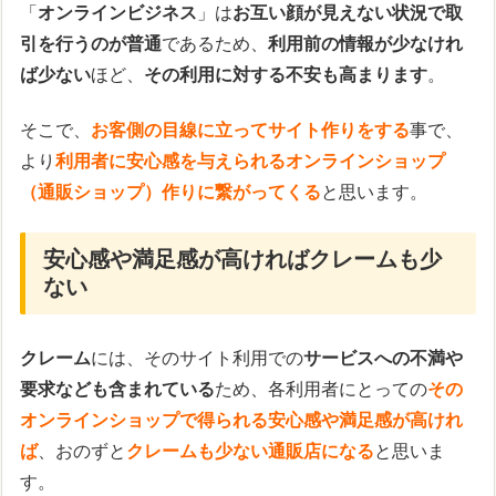
「
オンラインビジネス
」は
お互い顔が見えない状況で取
引を行うのが普通
であるため、
利用前の情報が少なけれ
ば少ない
ほど、
その利用に対する不安も高まります
。
そこで、
お客側の目線に立ってサイト作りをする
事で、
より
利用者に安心感を与えられるオンラインショップ
（通販ショップ）作りに繋がってくる
と思います。
安心感や満足感が高ければクレームも少
ない
クレーム
には、そのサイト利用での
サービスへの不満や
要求なども含まれている
ため、各利用者にとっての
その
オンラインショップで得られる安心感や満足感が高けれ
ば
、おのずと
クレームも少ない通販店になる
と思いま
す。