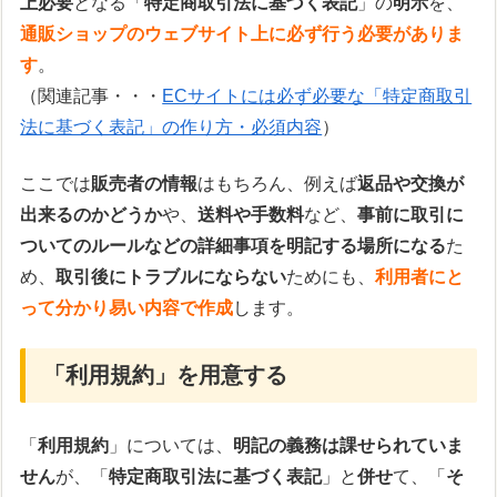
上必要
となる「
特定商取引法に基づく表記
」の
明示
を、
通販ショップのウェブサイト上に必ず行う必要がありま
す
。
（関連記事・・・
ECサイトには必ず必要な「特定商取引
法に基づく表記」の作り方・必須内容
）
ここでは
販売者の情報
はもちろん、例えば
返品や交換が
出来るのかどうか
や、
送料や手数料
など、
事前に取引に
ついてのルールなどの詳細事項を明記する場所になる
た
め、
取引後にトラブルにならない
ためにも、
利用者にと
って分かり易い内容で作成
します。
「利用規約」を用意する
「
利用規約
」については、
明記の義務は課せられていま
せん
が、「
特定商取引法に基づく表記
」と
併せ
て、「
そ