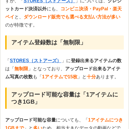
すが、「
STORES（ストアーズ）
」については、
クレジ
ットカード決済以外
にも、
コンビニ決済・PayPal・楽天
ペイ
と、
ダウンロード販売でも選べる支払い方法が多い
のが特徴です。
アイテム登録数は「無制限」
「
STORES（ストアーズ）
」に
登録出来るアイテムの数
は「
無制限
」となっており、
アップロード出来るアイテ
ム写真の枚数
も「
1アイテムで15枚
」と
十分
あります。
アップロード可能な容量は「1アイテムに
つき1GB」
アップロード可能な容量
についても、「
1アイテムにつき
1GBまで
」と
多い
ため、相当大きなデータの動画などで