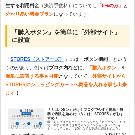
生する利用料金
（決済手数料）についても「
5%のみ
」と
分かり易い料金プラン
になっています。
「購入ボタン」を簡単に「外部サイト」
に設置
「
STORES（ストアーズ）
」には「
ボタン機能
」という
ものがあり、例えば
ブログ内など
に、「
購入ボタン
」を
簡単に設置する事も可能
となっていて、
外部サイトから
STORESのショッピングカートへ商品を入れる事も出来
ます
！
「カゴボタン」だけ！ブログで今すぐ簡単・無
料で通販を始めたい方には「STORES」がおす
すめ！
既にあるブログやホームページなどを「カゴボタン」だけ
で、今すぐ簡単に無料でオンラインショップ（ECサイ
ト）にしてしまい、1点からでも商品の通販を始めたい方
には「STORES（ストアーズ）」がおすすめです！急に商
2020.04.24
make-ecshop.work