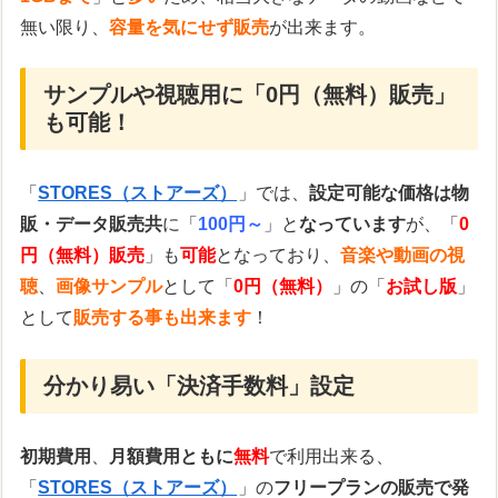
無い限り、
容量を気にせず販売
が出来ます。
サンプルや視聴用に「0円（無料）販売」
も可能！
「
STORES（ストアーズ）
」では、
設定可能な価格は物
販・データ販売共
に「
100円～
」と
なっています
が、「
0
円（無料）販売
」も
可能
となっており、
音楽や動画の視
聴
、
画像サンプル
として「
0円（無料）
」の「
お試し版
」
として
販売する事も出来ます
！
分かり易い「決済手数料」設定
初期費用
、
月額費用ともに
無料
で利用出来る、
「
STORES（ストアーズ）
」の
フリープランの販売で発