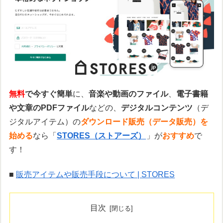
無料
で今すぐ簡単
に、
音楽や動画のファイル
、
電子書籍
や文章のPDFファイル
などの、
デジタルコンテンツ
（デ
ジタルアイテム）の
ダウンロード販売（データ販売）を
始める
なら「
STORES（ストアーズ）
」が
おすすめ
で
す！
■
販売アイテムや販売手段について | STORES
目次