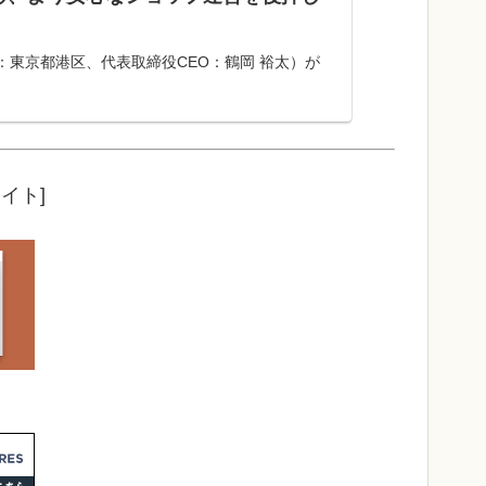
：東京都港区、代表取締役CEO：鶴岡 裕太）が
ス「BASE（ベイス）」は、「BASE」をご利
営を推進する...
イト]