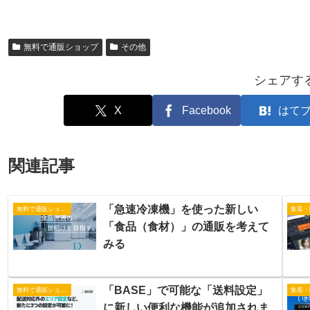
無料で通販ショップ
その他
シェアす
X
Facebook
はて
関連記事
「急速冷凍機」を使った新しい
無料で通販ショップ
集客・
「食品（食材）」の通販を考えて
みる
「BASE」で可能な「送料設定」
無料で通販ショップ
集客・
に新しい便利な機能が追加されま