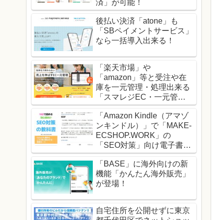
済」が可能！
後払い決済「atone」も
「SBペイメントサービス」
なら一括導入出来る！
「楽天市場」や
「amazon」等と受注や在
庫を一元管理・処理出来る
「スマレジEC・一元管
理」！
「Amazon Kindle（アマゾ
ンキンドル）」で「MAKE-
ECSHOP.WORK」の
「SEO対策」向け電子書籍
の販売を開始！
「BASE」に海外向けの新
機能「かんたん海外販売」
が登場！
自宅住所を公開せずに東京