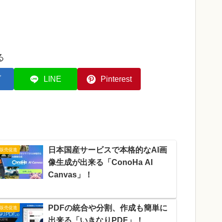
る
ブ
LINE
Pinterest
日本国産サービスで本格的なAI画
販売促進
像生成が出来る「ConoHa AI
Canvas」！
PDFの統合や分割、作成も簡単に
販売促進
出来る「いきなりPDF」！