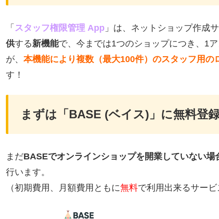
「
スタッフ権限管理 App
」は、ネットショップ作成サ
供
する
新機能
で、今までは1つのショップにつき、1
が、
本機能により複数（最大100件）のスタッフ用の
す！
まずは「BASE (ベイス)」に無料登
まだ
BASEでオンラインショップを開業していない場
行います。
（初期費用、月額費用ともに
無料
で利用出来るサービ