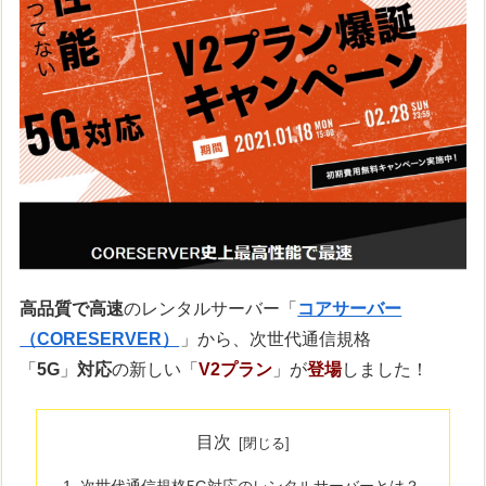
高品質で高速
のレンタルサーバー「
コアサーバー
（CORESERVER）
」から、次世代通信規格
「
5G
」
対応
の新しい「
V2プラン
」が
登場
しました！
目次
次世代通信規格5G対応のレンタルサーバーとは？