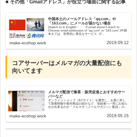
■ その他「Gmailアドレス」が役立つ場面に関する記事
中国本土のメールアドレス「qq.com」や
「163.com」にメールが届かない場合
(Switch to in English・・・If email doesn’t reach to
Chinese email addresses of “qq.com” or “163.com”.)中国
本土では、世界的に著名なサービス（F...
2019.09.12
make-ecshop.work
コアサーバーはメルマガの大量配信にも
向いてます
メルマガ配信で集客・販売促進とおすすめサー
バーなど
オンラインショップ（ECサイト）を運営し、お客に対し
て新着情報や新作商品の紹介など、登録者へ一斉にお知ら
せが出来るのが「メルマガ（メールマガジン）配信」のメ
リットです。お客にとって、とてもお得な情報であれば、
メルマガ配信により、すぐに自社ネ...
2019.05.15
make-ecshop.work