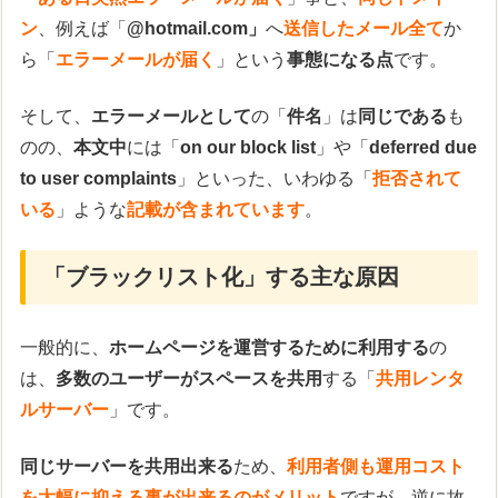
ン
、例えば「
@hotmail.com」
へ
送信したメール全て
か
ら「
エラーメールが届く
」という
事態になる点
です。
そして、
エラーメールとして
の「
件名
」は
同じである
も
のの、
本文中
には「
on our block list
」や「
deferred due
to user complaints
」といった、いわゆる「
拒否されて
いる
」ような
記載が含まれています
。
「ブラックリスト化」する主な原因
一般的に、
ホームページを運営するために利用する
の
は、
多数のユーザーがスペースを共用
する「
共用レンタ
ルサーバー
」です。
同じサーバーを共用出来る
ため、
利用者側も運用コスト
を大幅に抑える事が出来るのがメリット
ですが、逆に故