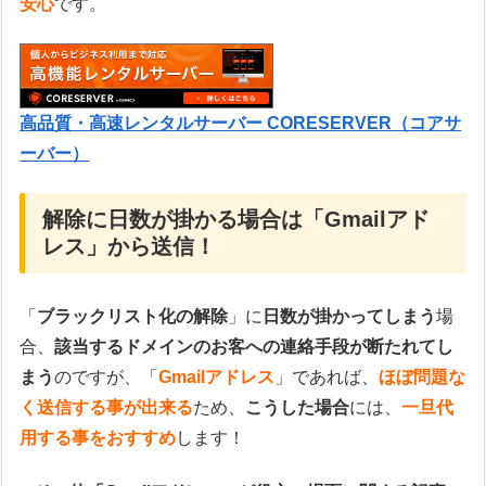
安心
です。
高品質・高速レンタルサーバー CORESERVER（コアサ
ーバー）
解除に日数が掛かる場合は「Gmailアド
レス」から送信！
「
ブラックリスト化の解除
」に
日数が掛かってしまう
場
合、
該当するドメインのお客への連絡手段が断たれてし
まう
のですが、「
Gmailアドレス
」であれば、
ほぼ問題な
く送信する事が出来る
ため、
こうした場合
には、
一旦代
用する事をおすすめ
します！