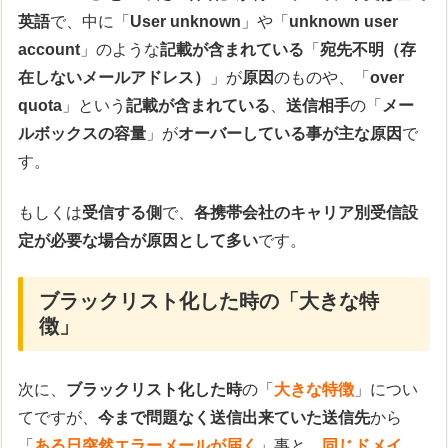
英語
で、中に「
User unknown
」や「
unknown user
account
」のような
記載が含まれている
「
宛先不明（存
在しないメールアドレス）
」が
原因
のものや、「
over
quota
」という
記載が含まれている
、
送信相手
の「
メー
ルボックスの容量
」が
オーバーしている事が主な原因
で
す。
もしくは
受信する側
で、
各携帯会社のキャリア別受信設
定が必要な場合が原因として多い
です。
ブラックリスト化した時の「大きな特
徴」
次に、
ブラックリスト化した時
の「
大きな特徴
」につい
てですが、
今まで問題なく送信出来ていた送信先
から
「
ある日突然エラーメールが届く
」事と、
同じドメイ