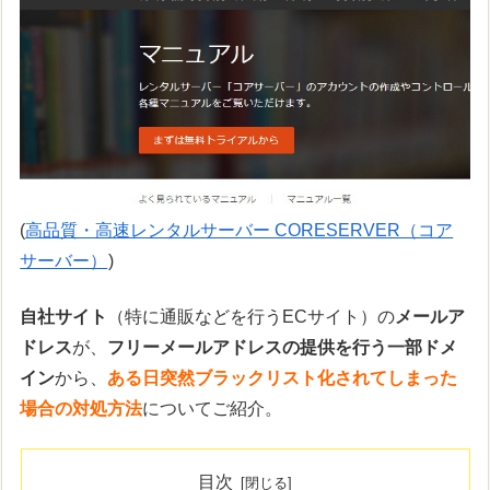
(
高品質・高速レンタルサーバー CORESERVER（コア
サーバー）
)
自社サイト
（特に通販などを行うECサイト）の
メールア
ドレス
が、
フリーメールアドレスの提供を行う一部ドメ
イン
から、
ある日突然ブラックリスト化されてしまった
場合の対処方法
についてご紹介。
目次