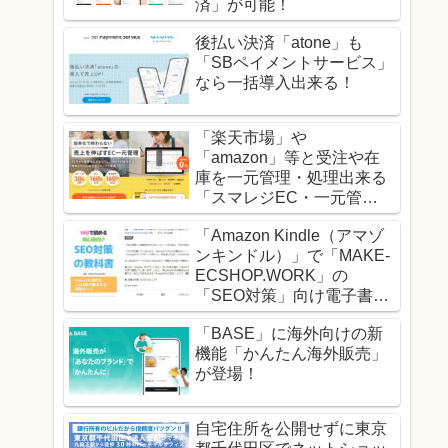
済」が可能！
後払い決済「atone」も
「SBペイメントサービス」
なら一括導入出来る！
「楽天市場」や
「amazon」等と受注や在
庫を一元管理・処理出来る
「スマレジEC・一元管
理」！
「Amazon Kindle（アマゾ
ンキンドル）」で「MAKE-
ECSHOP.WORK」の
「SEO対策」向け電子書籍
の販売を開始！
「BASE」に海外向けの新
機能「かんたん海外販売」
が登場！
自宅住所を公開せずに東京