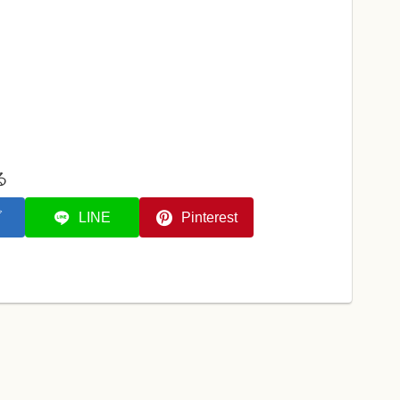
る
ブ
LINE
Pinterest