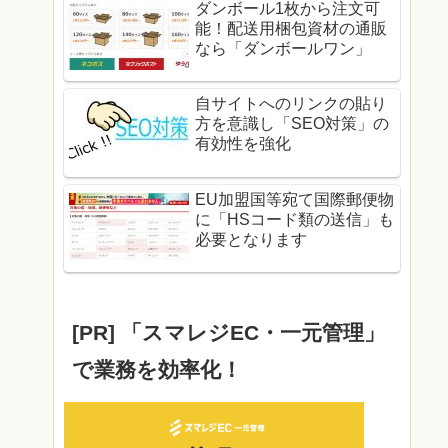
ダンボール1枚から注文可
能！配送用梱包資材の通販
なら「ダンボールワン」
自サイトへのリンクの貼り
方を意識し「SEO対策」の
有効性を強化
EU加盟国等宛て国際郵便物
に「HSコード類の送信」も
必要となります
[PR] 「スマレジEC・一元管理」
で業務を効率化！