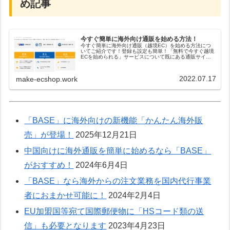
め記事
今すぐ簡単に海外向け通販を始める方法！
今すぐ簡単に海外向け通販（越境EC）を始める方法につ
いてご紹介です！登録も設定も簡単！「無料で今すぐ越境
ECを始められる」サービスについて既にある通販サイト
を「タグ1つで越境ECサイトに変えられる」サービスにつ
いて海外発だからこそ越境ECに...
2022.07.17
make-ecshop.work
「BASE」に海外向けの新機能「かんたん海外販
売」が登場！
2025年12月21日
中国向けに海外通販を簡単に始めるなら「BASE」
がおすすめ！
2024年6月4日
「BASE」なら海外からの注文業務を国内代行事業
者におまかせ可能に！
2024年2月4日
EU加盟国等宛て国際郵便物に「HSコード類の送
信」も必要となります
2023年4月23日