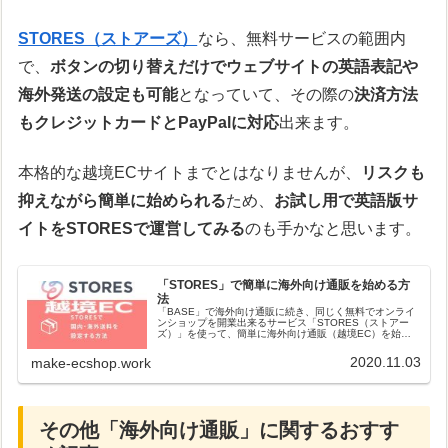
STORES（ストアーズ）
なら、無料サービスの範囲内
で、
ボタンの切り替えだけでウェブサイトの英語表記や
海外発送の設定も可能
となっていて、その際の
決済方法
もクレジットカードとPayPalに対応
出来ます。
本格的な越境ECサイトまでとはなりませんが、
リスクも
抑えながら簡単に始められる
ため、
お試し用で英語版サ
イトをSTORESで運営してみる
のも手かなと思います。
「STORES」で簡単に海外向け通販を始める方
法
「BASE」で海外向け通販に続き、同じく無料でオンライ
ンショップを開業出来るサービス「STORES（ストアー
ズ）」を使って、簡単に海外向け通販（越境EC）を始め
る方法についてご紹介したいと思います。（STORESで海
外通販を行う場合の決済方...
2020.11.03
make-ecshop.work
その他「海外向け通販」に関するおすす