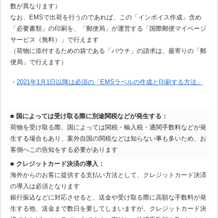
数が異なります）
なお、EMSで出荷を行うのであれば、この「インボイス作成」含め
「必要書類」の印刷を、「郵便局」が運営する「国際郵便マイページ
サービス（無料）」で行えます
（荷物に添付するための袋である「パウチ」の請求は、最寄りの「郵
便局」で行えます）
・
2021年1月1日以降は必須の「EMSラベルの作成と印刷する方法」
■
国によっては受け取る際に別途関税などが発生する：
荷物を受け取る際、国によっては関税・輸入税・通関手数料などが発
生する場合もあり、案外自国の関税などは知らない事も多いため、お
客側へこの告知をする必要があります
■
クレジットカード決済の導入：
海外からのお客に提供する支払い方法として、クレジットカード決済
の導入は必須となります
銀行振込などに対応させると、送金や受け取る際に高額な手数料が発
生する他、送金まで数日を要してしまいますが、クレジットカード決