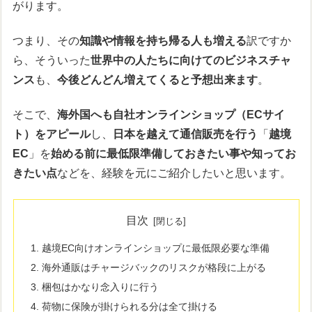
がります。
つまり、その
知識や情報を持ち帰る人も増える
訳ですか
ら、そういった
世界中の人たちに向けてのビジネスチャ
ンス
も、
今後どんどん増えてくると予想出来ます
。
そこで、
海外国へも自社オンラインショップ（ECサイ
ト）をアピール
し、
日本を越えて通信販売を行う
「
越境
EC
」を
始める前に最低限準備しておきたい事や知ってお
きたい点
などを、経験を元にご紹介したいと思います。
目次
越境EC向けオンラインショップに最低限必要な準備
海外通販はチャージバックのリスクが格段に上がる
梱包はかなり念入りに行う
荷物に保険が掛けられる分は全て掛ける