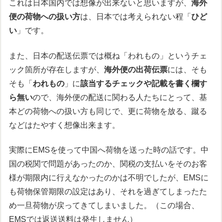
これは日本国内では想像が出来ないと思いますが、
海外
便の荷物への扱い方
は、日本では考えられない程「
ひど
い
」です。
また、日本の配送伝票では概ね「われもの」というチェ
ック箇所が存在しますが、
海外便の出荷伝票
には、そも
そも「
われもの
」に
該当するチェックや記載を書く欄す
ら無い
ので、海外便の配送に関わる人たちにとって、基
本どの荷物への扱い方も同じで、更に荷物を放る、蹴る
などはたやすく想像出来ます。
実際にEMSを使って中国へ荷物を送った時の話です。中
国の税関で問題があったのか、関税の支払いをそのお客
様が期限内に行えなかったのかは不明でしたが、EMSに
も荷物保管期限の設定はあり、それを過ぎてしまったた
め一旦荷物が戻ってきてしまいました。（この場合、
EMSでは返送送料は発生しません）