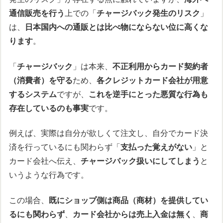
通信販売を行う
上での「
チャージバック発生のリスク
」
は、
日本国内への通販とは比べ物にならない位に高くな
ります
。
「
チャージバック
」は本来、
不正利用からカード契約者
（消費者）を守る
ため、
各クレジットカード会社が用意
するシステム
ですが、
これを逆手にとった悪質な行為も
存在しているのも事実
です。
例えば、実際は自分が欲しくて注文し、自分でカード決
済を行っているにも関わらず「
支払った覚えがない
」と
カード会社へ伝え、
チャージバック扱いにしてしまう
と
いうような行為です。
この場合、
既にショップ側は商品（商材）を提供してい
るにも関わらず
、
カード会社からは売上入金は無く
、
商