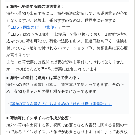
■
海外へ発送する際の運送業者：
海外へ荷物を出荷するには、海外発送に対応している運送業者が必要
となりますが、経験上一番おすすめなのは、世界中に存在する
「
EMS（国際スピード郵便）
」です
「EMS」はゆうちょ銀行（郵便局）で取り扱っており、1個ずつ持ち
込みでの出荷も可能で、荷物の追跡も出来、配達日数も早く、保険も
付いている（追加で付けれる）ので、ショップ側、お客側共に安心度
が高まります
また、出荷伝票には税関で必要な資料も添付しなければなりません
が、そのほとんどがEMSの伝票には含まれています
■
海外への送料（運賃）は重さで変わる：
海外への送料（運賃）計算は、通常重さで変わってきます。そのた
め、荷物を量るための量り機が必要になってきます
・
荷物の重さを量るのにおすすめの「はかり機（重量計）」
■
荷物毎にインボイスの作成が必要：
海外へ荷物を出荷する際、税関で必要となる内容品に関する書類の一
つである「インボイス」の作成が必要となります（国によって必要枚