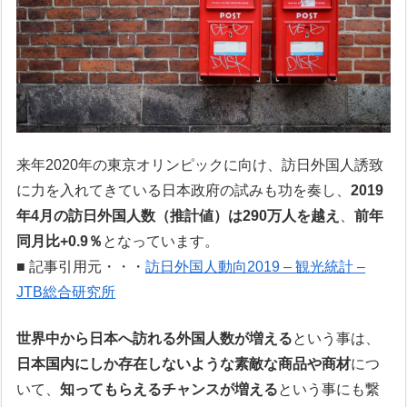
来年2020年の東京オリンピックに向け、訪日外国人誘致
に力を入れてきている日本政府の試みも功を奏し、
2019
年4月の訪日外国人数（推計値）は290万人を越え
、
前年
同月比+0.9％
となっています。
■ 記事引用元・・・
訪日外国人動向2019 – 観光統計 –
JTB総合研究所
世界中から日本へ訪れる外国人数が増える
という事は、
日本国内にしか存在しないような素敵な商品や商材
につ
いて、
知ってもらえるチャンスが増える
という事にも繋