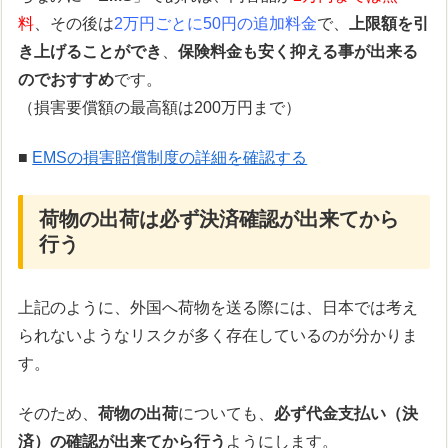
料
、その後は
2万円ごとに50円の追加料金
で、
上限額を引
き上げることができ
、
保険料金も安く抑える事が出来る
のでおすすめ
です。
（損害要償額の最高額は200万円まで）
■
EMSの損害賠償制度の詳細を確認する
荷物の出荷は必ず決済確認が出来てから
行う
上記のように、外国へ荷物を送る際には、日本では考え
られないようなリスクが多く存在しているのが分かりま
す。
そのため、
荷物の出荷
についても、
必ず代金支払い（決
済）の確認が出来てから行う
ようにします。