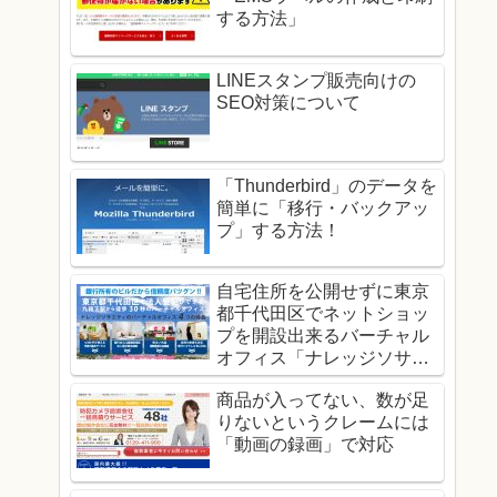
する方法」
LINEスタンプ販売向けの
SEO対策について
「Thunderbird」のデータを
簡単に「移行・バックアッ
プ」する方法！
自宅住所を公開せずに東京
都千代田区でネットショッ
プを開設出来るバーチャル
オフィス「ナレッジソサエ
ティ」！
商品が入ってない、数が足
りないというクレームには
「動画の録画」で対応