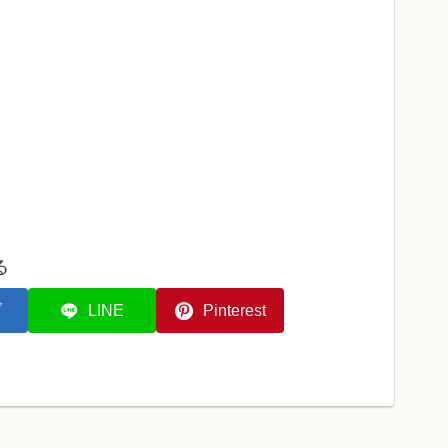
る
ブ
LINE
Pinterest