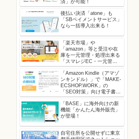
済」が可能！
後払い決済「atone」も
「SBペイメントサービス」
なら一括導入出来る！
「楽天市場」や
「amazon」等と受注や在
庫を一元管理・処理出来る
「スマレジEC・一元管
理」！
「Amazon Kindle（アマゾ
ンキンドル）」で「MAKE-
ECSHOP.WORK」の
「SEO対策」向け電子書籍
の販売を開始！
「BASE」に海外向けの新
機能「かんたん海外販売」
が登場！
自宅住所を公開せずに東京