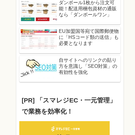
ダンボール1枚から注文可
能！配送用梱包資材の通販
なら「ダンボールワン」
EU加盟国等宛て国際郵便物
に「HSコード類の送信」も
必要となります
自サイトへのリンクの貼り
方を意識し「SEO対策」の
有効性を強化
[PR] 「スマレジEC・一元管理」
で業務を効率化！