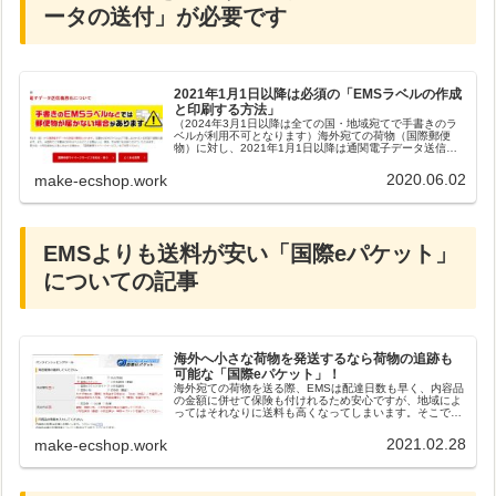
ータの送付」が必要です
2021年1月1日以降は必須の「EMSラベルの作成
と印刷する方法」
（2024年3月1日以降は全ての国・地域宛てで手書きのラ
ベルが利用不可となります）海外宛ての荷物（国際郵便
物）に対し、2021年1月1日以降は通関電子データ送信が
義務化され、手書きのEMSラベルではなく、ラベルの印刷
が必須となるため、国際郵...
2020.06.02
make-ecshop.work
EMSよりも送料が安い「国際eパケット」
についての記事
海外へ小さな荷物を発送するなら荷物の追跡も
可能な「国際eパケット」！
海外宛ての荷物を送る際、EMSは配達日数も早く、内容品
の金額に併せて保険も付けれるため安心ですが、地域によ
ってはそれなりに送料も高くなってしまいます。そこで、
比較的小さな荷物が多い場合には、EMSよりも送料が安
く、航空便扱いで荷物の追跡も出...
2021.02.28
make-ecshop.work