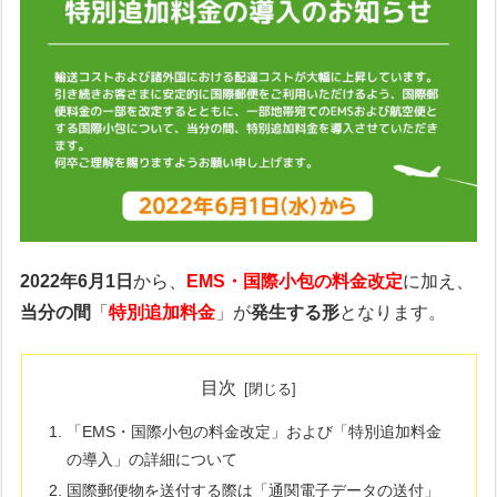
2022年6月1日
から、
EMS・国際小包の料金改定
に加え、
当分の間
「
特別追加料金
」が
発生する形
となります。
目次
「EMS・国際小包の料金改定」および「特別追加料金
の導入」の詳細について
国際郵便物を送付する際は「通関電子データの送付」