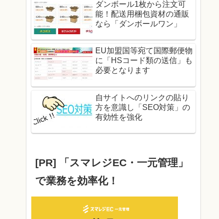
ダンボール1枚から注文可
能！配送用梱包資材の通販
なら「ダンボールワン」
EU加盟国等宛て国際郵便物
に「HSコード類の送信」も
必要となります
自サイトへのリンクの貼り
方を意識し「SEO対策」の
有効性を強化
[PR] 「スマレジEC・一元管理」
で業務を効率化！