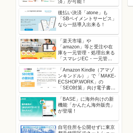
済」が可能！
後払い決済「atone」も
「SBペイメントサービス」
なら一括導入出来る！
「楽天市場」や
「amazon」等と受注や在
庫を一元管理・処理出来る
「スマレジEC・一元管
理」！
「Amazon Kindle（アマゾ
ンキンドル）」で「MAKE-
ECSHOP.WORK」の
「SEO対策」向け電子書籍
の販売を開始！
「BASE」に海外向けの新
機能「かんたん海外販売」
が登場！
自宅住所を公開せずに東京