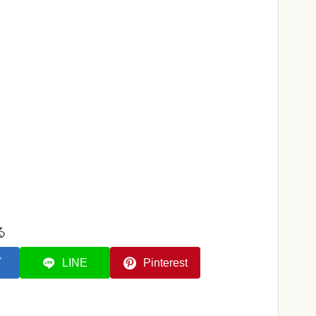
る
ブ
LINE
Pinterest