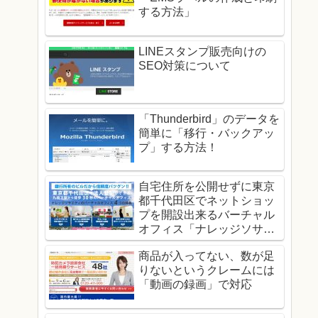
する方法」
LINEスタンプ販売向けの
SEO対策について
「Thunderbird」のデータを
簡単に「移行・バックアッ
プ」する方法！
自宅住所を公開せずに東京
都千代田区でネットショッ
プを開設出来るバーチャル
オフィス「ナレッジソサエ
ティ」！
商品が入ってない、数が足
りないというクレームには
「動画の録画」で対応