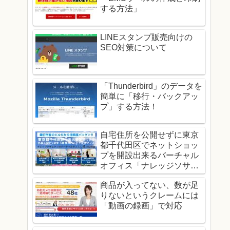
する方法」
LINEスタンプ販売向けの
SEO対策について
「Thunderbird」のデータを
簡単に「移行・バックアッ
プ」する方法！
自宅住所を公開せずに東京
都千代田区でネットショッ
プを開設出来るバーチャル
オフィス「ナレッジソサエ
ティ」！
商品が入ってない、数が足
りないというクレームには
「動画の録画」で対応