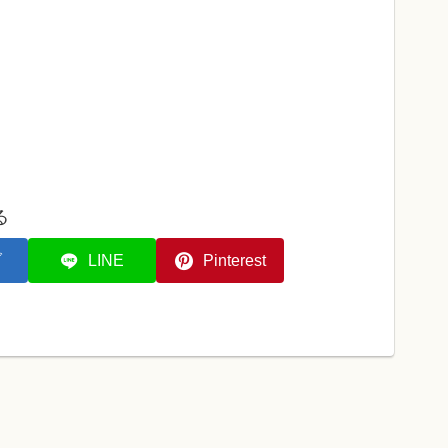
る
ブ
LINE
Pinterest