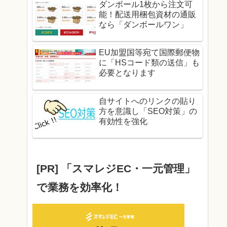
ダンボール1枚から注文可
能！配送用梱包資材の通販
なら「ダンボールワン」
EU加盟国等宛て国際郵便物
に「HSコード類の送信」も
必要となります
自サイトへのリンクの貼り
方を意識し「SEO対策」の
有効性を強化
[PR] 「スマレジEC・一元管理」
で業務を効率化！