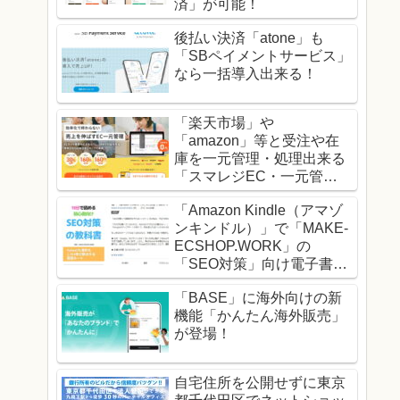
済」が可能！
後払い決済「atone」も
「SBペイメントサービス」
なら一括導入出来る！
「楽天市場」や
「amazon」等と受注や在
庫を一元管理・処理出来る
「スマレジEC・一元管
理」！
「Amazon Kindle（アマゾ
ンキンドル）」で「MAKE-
ECSHOP.WORK」の
「SEO対策」向け電子書籍
の販売を開始！
「BASE」に海外向けの新
機能「かんたん海外販売」
が登場！
自宅住所を公開せずに東京